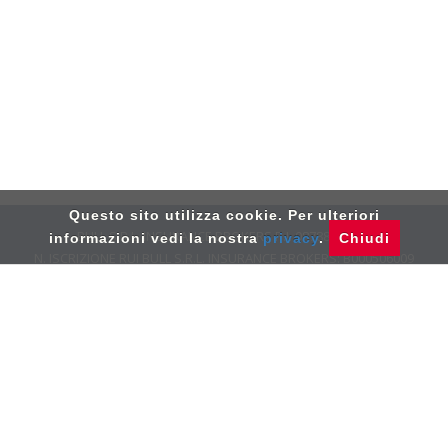
Questo sito utilizza cookie. Per ulteriori
BULL S.R.L. INSURANCE BROKERS P.I. 08788890963
informazioni vedi la nostra
privacy
.
Chiudi
N. ISCRIZIONE RUI BULL S.R.L. INSURANCE ­­BROKERS: B000506009
VIA MONTEFELTRO, 8 20156 MILANO­ TEL: 02.39.26.21.10
DATA ISCRIZIONE RUI DEL 26 NOVEMBRE 2014 - PEC:
BULLINSURANCEBROKERS@PEC.IT
- RECLAMI:
RECLAMI@BULLBROKERS.IT
PRIVACY