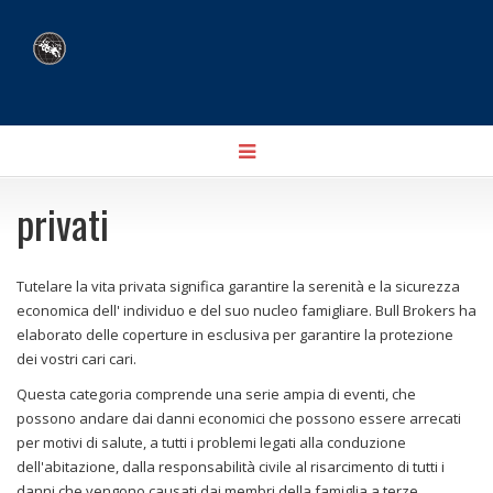
Toggle
navigation
privati
Tutelare la vita privata significa garantire la serenità e la sicurezza
economica dell' individuo e del suo nucleo famigliare. Bull Brokers ha
elaborato delle coperture in esclusiva per garantire la protezione
dei vostri cari cari.
Questa categoria comprende una serie ampia di eventi, che
possono andare dai danni economici che possono essere arrecati
per motivi di salute, a tutti i problemi legati alla conduzione
dell'abitazione, dalla responsabilità civile al risarcimento di tutti i
danni che vengono causati dai membri della famiglia a terze