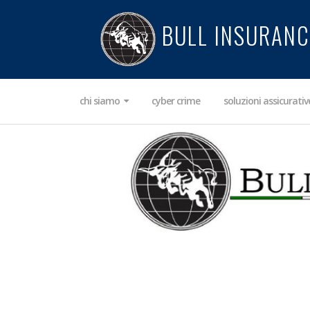
BULL INSURANC
chi siamo
cyber crime
soluzioni assicurati