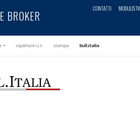
CONTATTI
MODULISTI
E BROKER
ve
coperture i.c.t.
stampa
bull.italia