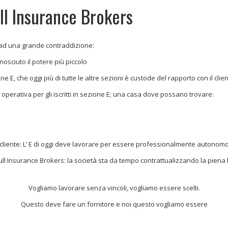
ull Insurance Brokers
e ad una grande contraddizione:
nosciuto il potere più piccolo
 E, che oggi più di tutte le altre sezioni è custode del rapporto con il clien
operativa per gli iscritti in sezione E; una casa dove possano trovare:
il cliente: L’ E di oggi deve lavorare per essere professionalmente autonom
Bull Insurance Brokers: la società sta da tempo contrattualizzando la piena l
Vogliamo lavorare senza vincoli, vogliamo essere scelti.
Questo deve fare un fornitore e noi questo vogliamo essere