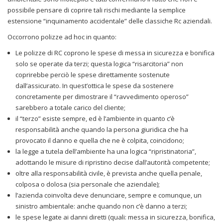
possibile pensare di coprire tali rischi mediante la semplice
estensione “inquinamento accidentale” delle classiche Rc aziendali.
Occorrono polizze ad hoc in quanto:
Le polizze di RC coprono le spese di messa in sicurezza e bonifica
solo se operate da terzi; questa logica “risarcitoria” non
coprirebbe perciò le spese direttamente sostenute
dall’assicurato. In quest’ottica le spese da sostenere
concretamente per dimostrare il “ravvedimento operoso”
sarebbero a totale carico del cliente;
il “terzo” esiste sempre, ed è l’ambiente in quanto c’è
responsabilità anche quando la persona giuridica che ha
provocato il danno e quella che ne è colpita, coincidono;
la legge a tutela dell’ambiente ha una logica “ripristinatoria”,
adottando le misure di ripristino decise dall’autorità competente;
oltre alla responsabilità civile, è prevista anche quella penale,
colposa o dolosa (sia personale che aziendale);
l’azienda coinvolta deve denunciare, sempre e comunque, un
sinistro ambientale: anche quando non c’è danno a terzi;
le spese legate ai danni diretti (quali: messa in sicurezza, bonifica,