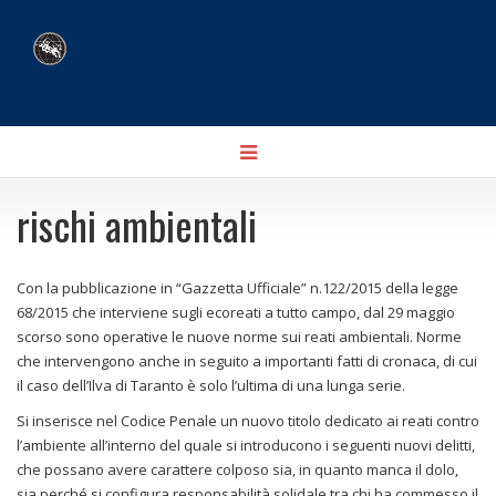
Toggle
navigation
rischi ambientali
Con la pubblicazione in “Gazzetta Ufficiale” n.122/2015 della legge
68/2015 che interviene sugli ecoreati a tutto campo, dal 29 maggio
scorso sono operative le nuove norme sui reati ambientali. Norme
che intervengono anche in seguito a importanti fatti di cronaca, di cui
il caso dell’Ilva di Taranto è solo l’ultima di una lunga serie.
Si inserisce nel Codice Penale un nuovo titolo dedicato ai reati contro
l’ambiente all’interno del quale si introducono i seguenti nuovi delitti,
che possano avere carattere colposo sia, in quanto manca il dolo,
sia perché si configura responsabilità solidale tra chi ha commesso il