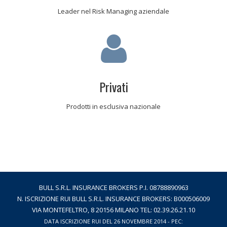
Leader nel Risk Managing aziendale
Privati
Prodotti in esclusiva nazionale
BULL S.R.L. INSURANCE BROKERS P.I. 08788890963
N. ISCRIZIONE RUI BULL S.R.L. INSURANCE ­­BROKERS: B000506009
VIA MONTEFELTRO, 8 20156 MILANO­ TEL: 02.39.26.21.10
DATA ISCRIZIONE RUI DEL 26 NOVEMBRE 2014 - PEC: