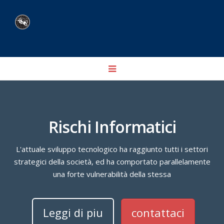
Toggle
navigation
Rischi Informatici
L'attuale sviluppo tecnologico ha raggiunto tutti i settori
strategici della società, ed ha comportato parallelamente
una forte vulnerabilità della stessa
Leggi di piu
contattaci