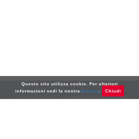
Questo sito utilizza cookie. Per ulteriori
BULL S.R.L. INSURANCE BROKERS P.I. 08788890963
informazioni vedi la nostra
privacy
.
Chiudi
N. ISCRIZIONE RUI BULL S.R.L. INSURANCE ­­BROKERS: B000506009
VIA MONTEFELTRO, 8 20156 MILANO­ TEL: 02.39.26.21.10
DATA ISCRIZIONE RUI DEL 26 NOVEMBRE 2014 - PEC:
BULLINSURANCEBROKERS@PEC.IT
- RECLAMI:
RECLAMI@BULLBROKERS.IT
PRIVACY